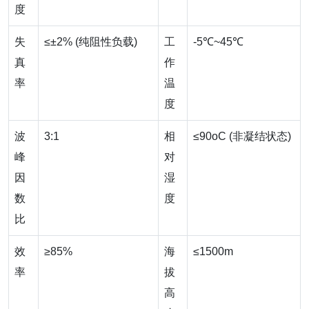
度
失
≤±2% (纯阻性负载)
工
-5℃~45℃
真
作
率
温
度
波
3:1
相
≤90oC (非凝结状态)
峰
对
因
湿
数
度
比
效
≥85%
海
≤1500m
率
拔
高