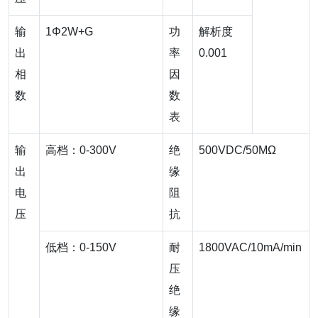
输
1Φ2W+G
功
解析度
出
率
0.001
相
因
数
数
表
输
高档：0-300V
绝
500VDC/50MΩ
出
缘
电
阻
压
抗
低档：0-150V
耐
1800VAC/10mA/min
压
绝
缘