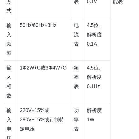
方
表
0.1V
能表
式
输
50Hz/60Hz±3Hz
电
4.5位、
入
流
解析度
频
表
0.1A
率
输
1Φ2W+G或3Φ4W+G
频
4.5位、
入
率
解析度
相
表
0.1Hz
数
输
220V±15%或
功
解析度
入
380V±15%或订制特
率
1W
电
定电压
表
压