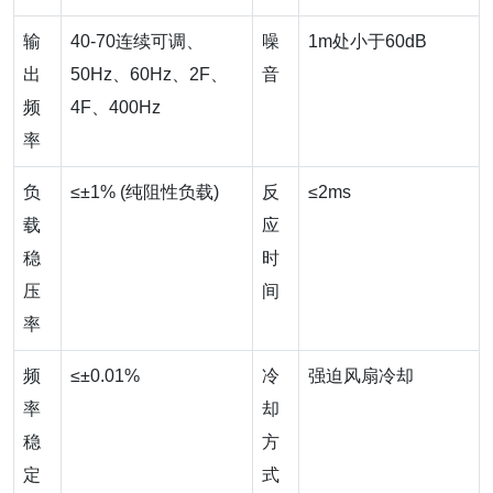
输
40-70连续可调、
噪
1m处小于60dB
出
50Hz、60Hz、2F、
音
频
4F、400Hz
率
负
≤±1% (纯阻性负载)
反
≤2ms
载
应
稳
时
压
间
率
频
≤±0.01%
冷
强迫风扇冷却
率
却
稳
方
定
式