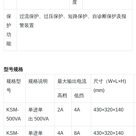
度
保
过流保护、过压保护、短路保护、自诊断保护及报
护
警装置
功
能
型号规格
规格型
规格说明
最大输出电流
尺寸（W×L×H)
号
(mm)
高档
低挡
KSM-
单进单
2A
4A
430×320×140
500VA
出 500VA
KSM-
单进单
4A
8A
430×320×140