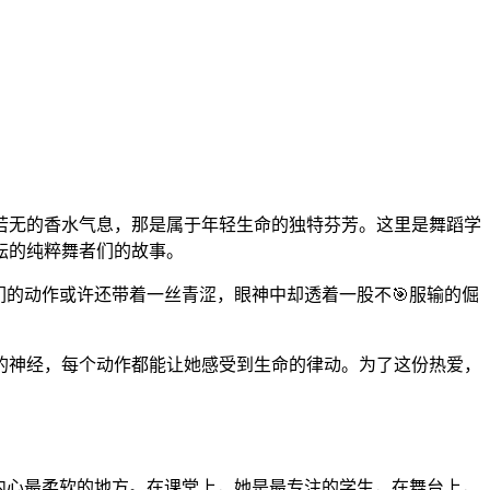
若无的香水气息，那是属于年轻生命的独特芬芳。这里是舞蹈学
耘的纯粹舞者们的故事。
们的动作或许还带着一丝青涩，眼神中却透着一股不🎯服输的倔
的神经，每个动作都能让她感受到生命的律动。为了这份热爱，
。
们内心最柔软的地方。在课堂上，她是最专注的学生，在舞台上，