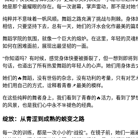
她是那个最耀眼的存在。每一次谢幕，掌声雷动，那不是对她
纯粹并不意味着一帆风顺。舞蹈之路充满了挑战与荆棘。身体
相信，只要坚持下去，总有一天，她们的汗水会化作最美的篇
舞蹈学院的氛围，就像一个巨大的熔炉。在这里，年轻的灵魂
如何在困难面前，展现出最坚韧的一面。
“你知道吗？有时候，感觉身体快要被撕裂了，但一想到即将到
句话，也道出了所有热爱舞蹈的年轻人的心声。她们用身体去
她们的🔥舞蹈，没有世俗的杂念，没有功利的考量，只有对
她们用自己的方式，诠释着青春📌最美的模样。
在这些纯粹的舞者身上，我们看到了青春的🔥活力，看到了
的风景，也是我们心中永不🎯褪色的经典。
绽放：从青涩到成熟的蜕变之路
每一次的训练，都是一次小小的“战役”。在镜子前，她们一