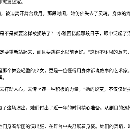
却愈发坚定。
伤病，被迫离开舞台数月。那段时间，她仿佛失去了灵魂，身体的
想是不是就要这样被扼杀了？”小雅回忆起那段日子，眼中泛起了
定要重新站起来，而且要跳得比以前更好。”这份不🎯屈的意
是那个舞姿轻盈的少女，更是一位懂得用身体诉说故事的艺术家
解。
去打动人心，去传📌递一种积极的力量。”她的蜕变，不仅仅
为了这场演出，她们付出了近一年的时间精心准备。从剧目的选
她们身着华丽的演出服，在舞台中央舒展着身姿。她们的舞蹈，