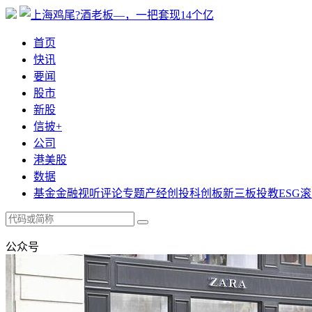
首页
快讯
要闻
股市
新股
信披+
公司
港美股
数据
基金
金融
视听
评论
专题
产经
创投
科创板
新三板
投教
ESG
滚
公众号