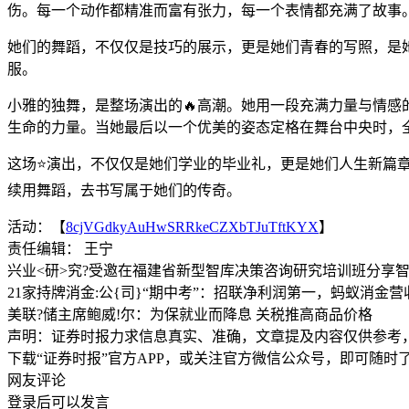
伤。每一个动作都精准而富有张力，每一个表情都充满了故事
她们的舞蹈，不仅仅是技巧的展示，更是她们青春的写照，是
服。
小雅的独舞，是整场演出的🔥高潮。她用一段充满力量与情感
生命的力量。当她最后以一个优美的姿态定格在舞台中央时，
这场⭐演出，不仅仅是她们学业的毕业礼，更是她们人生新篇
续用舞蹈，去书写属于她们的传奇。
活动：【
8cjVGdkyAuHwSRRkeCZXbTJuTftKYX
】
责任编辑： 王宁
兴业<研>究?受邀在福建省新型智库决策咨询研究培训班分享
21家持牌消金:公{司}“期中考”：招联净利润第一，蚂蚁消金
美联?储主席鲍威!尔：为保就业而降息 关税推高商品价格
声明：证券时报力求信息真实、准确，文章提及内容仅供参考
下载“证券时报”官方APP，或关注官方微信公众号，即可随
网友评论
登录
后可以发言