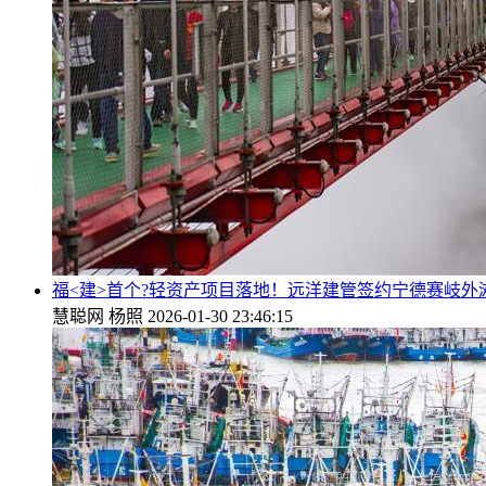
福<建>首个?轻资产项目落地！远洋建管签约宁德赛岐外
慧聪网
杨照
2026-01-30 23:46:15