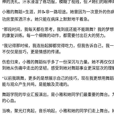
神的洗礼。汗水浸湿了练功服，模糊了视线，但📌她们的眼神
小雅的舞蹈⭐生涯，并📝非一路坦途。她曾因为一次意外的
功房里挥洒汗水，她只能在病床上默默地干着急。
“那段时间，我每天都在思考，我到底还能不能跳舞？我的梦
的康复训练。每一个细微的动作，都需要付出巨大的努力。
“我记得那时候，我连抬起脚都觉得吃力，但我告诉自己，我一
不仅仅是技巧，更是情感的传递。
伤愈归来，小雅的舞蹈似乎多了一份深沉与力量。她不再仅仅
到她从伤痛中走出的坚韧，感受到她对舞蹈事业更深层次的理
“以前我跳舞，更多的是想展示自己的技巧，现在我更想用舞蹈
能与观众产生共鸣，是能触及灵魂的。
舞蹈学院的毕业汇报演出，是小雅和她同学们最重要的舞台。
的心血。
当晚，聚光灯亮起，音乐响起，小雅和她的同学们走上舞台。