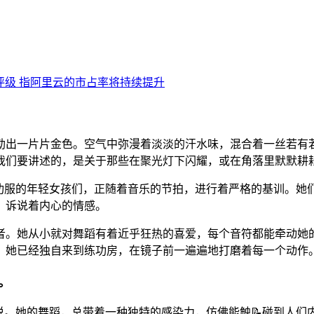
勒出一片片金色。空气中弥漫着淡淡的汗水味，混合着一丝若有
，我们要讲述的，是关于那些在聚光灯下闪耀，或在角落里默默耕
功服的年轻女孩们，正随着音乐的节拍，进行着严格的基训。她
，诉说着内心的情感。
者。她从小就对舞蹈有着近乎狂热的喜爱，每个音符都能牵动她
时，她已经独自来到练功房，在镜子前一遍遍地打磨着每一个动作
。
说。她的舞蹈，总带着一种独特的感染力，仿佛能触📝碰到人