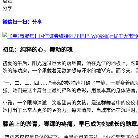
点赞
分享
微信扫一扫：分享
初见：纯粹的心，舞动的魂
初夏的午后，阳光透过巨大的落地窗，洒在光洁的地板上，勾
院的练功房，一个承载着无数梦想与汗水的地💡方。而今天
“一、二、三、四……”清亮的数拍声打破了宁静，一群身着练
强。她们是这个舞台上最纯粹📝的色彩，用最本真的身体语言
小雅，一个眼神清澈，笑容甜美的女孩，是这群舞者中的佼佼
她付出了比常人更多的🔥努力。每天清晨，当城市还在沉睡
膝盖上的淤青，脚踝的疼痛，早已成为她成长的勋章
“舞蹈不仅仅是身体的技巧，更是心灵的表达。”小雅常常这样